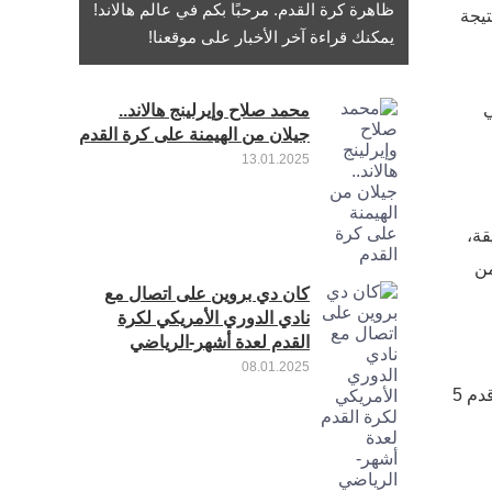
ظاهرة كرة القدم. مرحبًا بكم في عالم هالاند!
تيجة
يمكنك قراءة آخر الأخبار على موقعنا!
ي
محمد صلاح وإيرلينج هالاند..
جيلان من الهيمنة على كرة القدم
13.01.2025
تسعة عشر دقيقة،
تر سيتي من
كان دي بروين على اتصال مع
نادي الدوري الأمريكي لكرة
القدم لعدة أشهر-الرياضي
08.01.2025
سجل مهاجم “مانشستر سيتي” النرويجي إيرلينج هالاند في الموسم الحالي من الموسم العادي للدوري الإنجليزي الممتاز 19 هدفا وقدم 5