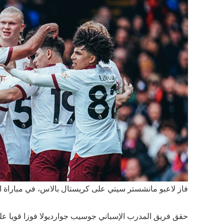
فاز لاعبو مانشستر سيتي على كريستال بالاس، في مباراة الجولة 32 من بطولة الدوري الإنجليزي
حقق فريق المدرب الإسباني جوسيب جوارديولا فوزا قويا ع