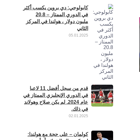
كابولوجي: دي بروين يكسب أكثر
في الدوري الممتاز – 20.8
مليون دولار ، هولندا في المركز
الثاني
05.01.2025
قدم من سجل أفضل 11 لاعبا
في الدوري الإنجليزي الممتاز في
عام 2024. لم يكن صلاح وهولاند
في ذلك.
02.01.2025
كولمان – على حجة مع هولندا: