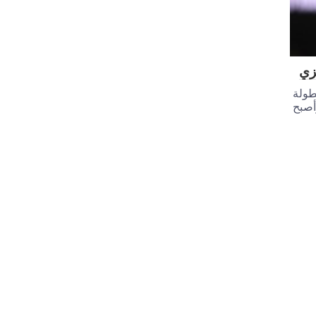
يزي
طولة
على لوتون، وأصبح