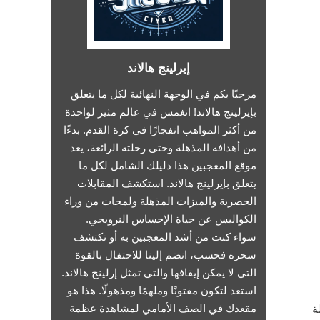
إيرلينج هالاند
مرحبًا بكم في الوجهة النهائية لكل ما يتعلق
بإيرلينج هالاند! انغمس في عالم مثير لواحدة
من أكثر المواهب انفجارًا في كرة القدم. بدءًا
من أهدافه المذهلة وحتى رحلته الرائعة، يعد
موقع المعجبين هذا دليلك الشامل لكل ما
يتعلق بإيرلينج هالاند. استكشف المقابلات
الحصرية والميزات المذهلة ولمحات من وراء
الكواليس عن حياة الإحساس النرويجي.
سواء كنت من أشد المعجبين به أو تكتشف
سحره فحسب، انضم إلينا للاحتفال بالقوة
التي لا يمكن إيقافها والتي تمثل إرلينج هالاند.
استعد لتكون مفتونًا وملهمًا ومذهولًا. هذا هو
مقعدك في الصف الأمامي لمشاهدة عظمة
ة