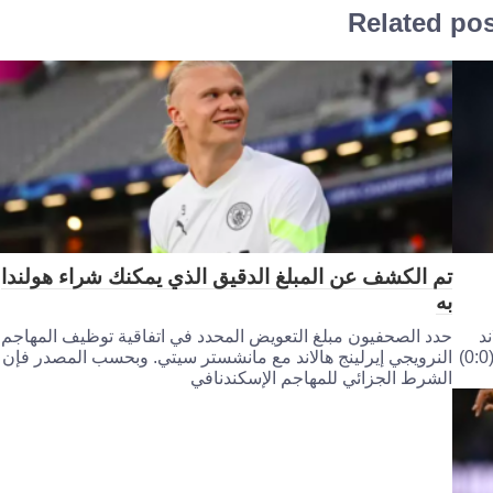
Related po
تم الكشف عن المبلغ الدقيق الذي يمكنك شراء هولندا
به
د
حدد الصحفيون مبلغ التعويض المحدد في اتفاقية توظيف المهاجم
بالفعل في ثلاث مباريات، وفي المباراة الأخيرة ضد أرسنال (0:0)
النرويجي إيرلينج هالاند مع مانشستر سيتي. وبحسب المصدر فإن
الشرط الجزائي للمهاجم الإسكندنافي