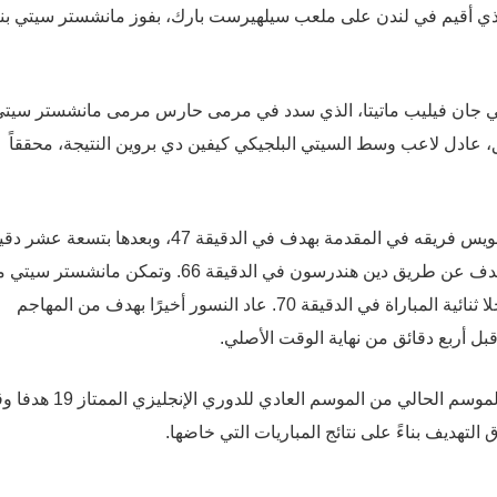
ء، الذي أقيم في لندن على ملعب سيلهيرست بارك، بفوز مانشستر سيتي بن
نسي جان فيليب ماتيتا، الذي سدد في مرمى حارس مرمى مانشستر سيت
ئق، عادل لاعب وسط السيتي البلجيكي كيفين دي بروين النتيجة، محققاً
ومع بداية الشوط الثاني، وضع مدافع مانشستر سيتي ريكو لويس فريقه في المقدمة بهدف في الدقيقة 47، وبعدها ب
ضاعف المهاجم النرويجي الزائر إيرلينغ هالاند تقدم فريقه بهدف عن طريق دين هندرسون في الدقيقة 66. وتمكن مانشس
تسجيل الهدف الرابع بفضل مجهودات كيفن دي بروين، مسجلا ثنائية المباراة في الدقيقة 70. عاد النسور أخيرًا بهدف من المهاجم
 أربع دقائق من نهاية الوقت الأصلي.
لتهديف بناءً على نتائج المباريات التي خاضها.